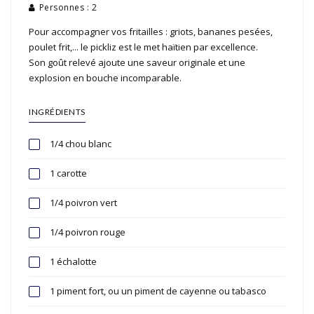
Personnes : 2
Pour accompagner vos fritailles : griots, bananes pesées,
poulet frit,... le pickliz est le met haïtien par excellence.
Son goût relevé ajoute une saveur originale et une
explosion en bouche incomparable.
INGRÉDIENTS
1/4 chou blanc
1 carotte
1/4 poivron vert
1/4 poivron rouge
1 échalotte
1 piment fort, ou un piment de cayenne ou tabasco