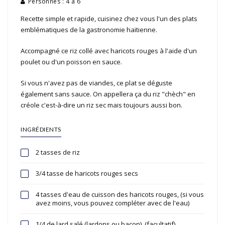
Personnes : 4 à 6
Recette simple et rapide, cuisinez chez vous l'un des plats
emblématiques de la gastronomie haïtienne.
Accompagné ce riz collé avec haricots rouges à l'aide d'un
poulet ou d'un poisson en sauce.
Si vous n'avez pas de viandes, ce plat se déguste
également sans sauce. On appellera ça du riz "chèch" en
créole c'est-à-dire un riz sec mais toujours aussi bon.
INGRÉDIENTS
2 tasses de riz
3/4 tasse de haricots rouges secs
4 tasses d'eau de cuisson des haricots rouges, (si vous
avez moins, vous pouvez compléter avec de l'eau)
1/4 de lard salé (lardons ou bacon), (facultatif)