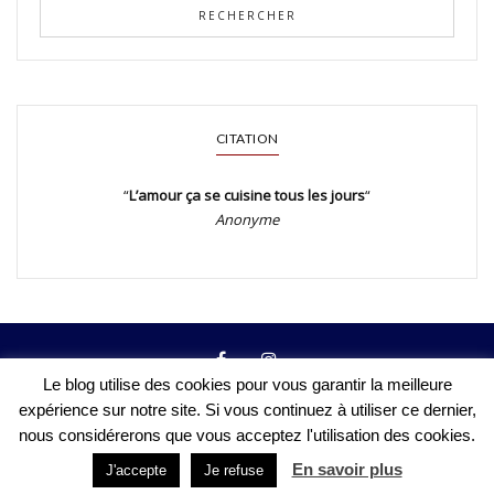
CITATION
“
L’amour ça se cuisine tous les jours
“
Anonyme
Le blog utilise des cookies pour vous garantir la meilleure
expérience sur notre site. Si vous continuez à utiliser ce dernier,
Mentions légales
Toutes les recettes
Contact
nous considérerons que vous acceptez l'utilisation des cookies.
En savoir plus
J'accepte
Je refuse
Copyright © 2019. Created By Lucid Themes