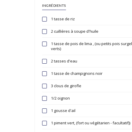
INGRÉDIENTS
1 tasse de riz
2 cuillières à soupe d'huile
1 tasse de pois de lima , (ou petits pois surg
verts)
2 tasses d'eau
1 tasse de champignons noir
3 clous de girofle
1/2 oignon
1 gousse d'ail
1 piment vert, (fort ou végétarien - facultatif))