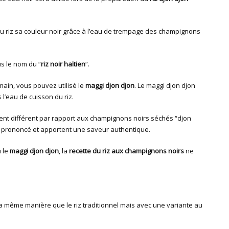
au riz sa couleur noir grâce à l’eau de trempage des champignons
us le nom du “
riz noir haïtien
“.
ain, vous pouvez utilisé le
maggi djon djon
. Le maggi djon djon
l’eau de cuisson du riz.
nt différent par rapport aux champignons noirs séchés “djon
ès prononcé et apportent une saveur authentique.
 le
maggi djon djon
, la
recette du riz aux champignons noirs
ne
la même manière que le riz traditionnel mais avec une variante au