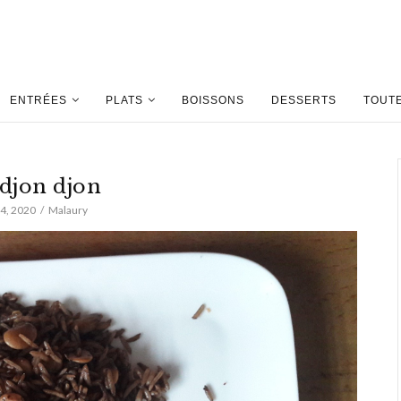
ENTRÉES
PLATS
BOISSONS
DESSERTS
TOUT
 djon djon
4, 2020
Malaury