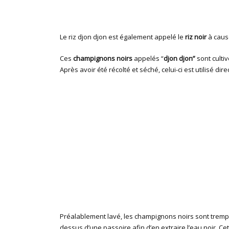
Le riz djon djon est également appelé le
riz noir
à cause
Ces
champignons noirs
appelés “
djon djon”
sont culti
Après avoir été récolté et séché, celui-ci est utilisé dir
Préalablement lavé, les champignons noirs sont tremp
dessus d’une passoire afin d’en extraire l’eau noir. Cet