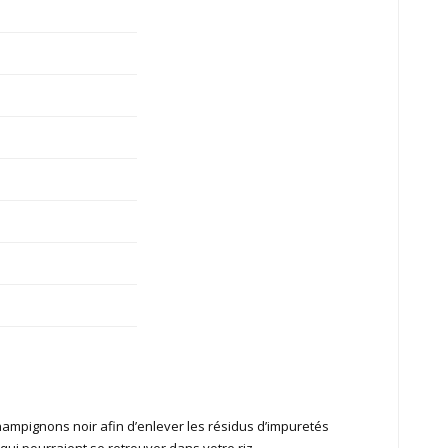
hampignons noir afin d’enlever les résidus d’impuretés
qui pourraient se retrouver dans votre riz.