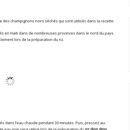
 des champignons noirs séchés qui sont utilisés dans la recette.
vés en Haïti dans de nombreuses provinces dans le nord du pays.
ectement lors de la préparation du riz.
és dans l’eau chaude pendant 30 minutes. Puis, pressez au-
te eau noir sera utilisé lors de la préparation du
riz djon djon