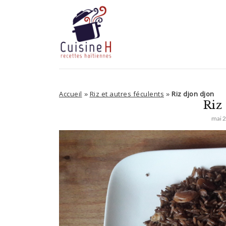
Accueil
Riz et autres féculents
Riz djon djon
»
»
Riz
mai 2