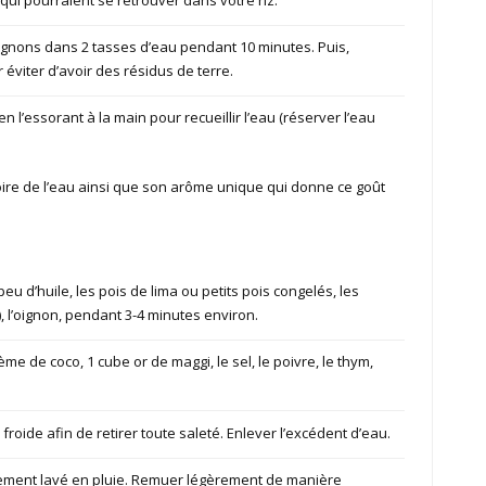
pignons dans 2 tasses d’eau pendant 10 minutes. Puis,
 éviter d’avoir des résidus de terre.
l’essorant à la main pour recueillir l’eau (réserver l’eau
r noire de l’eau ainsi que son arôme unique qui donne ce goût
u d’huile, les pois de lima ou petits pois congelés, les
), l’oignon, pendant 3-4 minutes environ.
ème de coco, 1 cube or de maggi, le sel, le poivre, le thym,
 froide afin de retirer toute saleté. Enlever l’excédent d’eau.
blement lavé en pluie. Remuer légèrement de manière