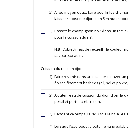
2)
A feu moyen doux, faire bouillir les cham
laisser reposer le djon djon 5 minutes pour
3)
Passez le champignon noir dans un tamis en 
pour la cuisson du riz).
N.B
: L’objectif est de recueillir la couleu
savoureux au riz.
Cuisson du riz djon djon
1)
Faire revenir dans une casserole avec un pe
épices finement hachées (ail, sel et poivre
2)
Ajouter l’eau de cuisson du djon djon, la cr
persil et porter à ébullition.
3)
Pendant ce temps, laver 2 fois le riz à l’eau
4)
Lorsque l’eau boue, ajouter le riz préala