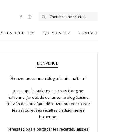
ES LES RECETTES
QUI SUIS-JE?
CONTACT
BIENVENUE
Bienvenue sur mon blog culinaire haïtien !
Je m’appelle Malaury et je suis d’origine
haïtienne. J’ai décidé de lancer le blog Cuisine
“H” afin de vous faire découvrir ou redécouvrir
les savoureuses recettes traditionnelles
haïtienne.
N’hésitez pas à partager les recettes, laissez