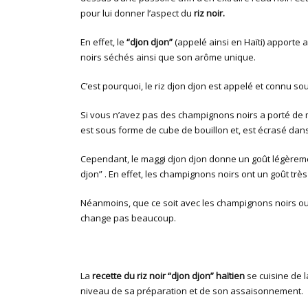
pour lui donner l’aspect du
riz noir.
En effet, le
“djon djon”
(appelé ainsi en Haïti) apporte 
noirs séchés ainsi que son arôme unique.
C’est pourquoi, le riz djon djon est appelé et connu so
Si vous n’avez pas des champignons noirs a porté de m
est sous forme de cube de bouillon et, est écrasé dans 
Cependant, le maggi djon djon donne un goût légèreme
djon” . En effet, les champignons noirs ont un goût tr
Néanmoins, que ce soit avec les champignons noirs ou
change pas beaucoup.
La
recette du riz noir “djon djon” haïtien
se cuisine de 
niveau de sa préparation et de son assaisonnement.