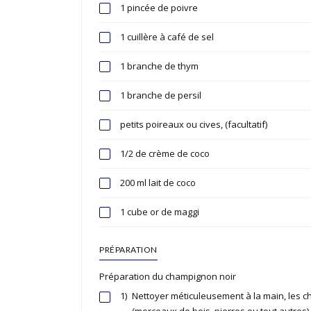
1 pincée de poivre
1 cuillère à café de sel
1 branche de thym
1 branche de persil
petits poireaux ou cives, (facultatif)
1/2 de crème de coco
200 ml lait de coco
1 cube or de maggi
PRÉPARATION
Préparation du champignon noir
1)
Nettoyer méticuleusement à la main, les c
(morceaux de bois, pierres ou tout autres) 